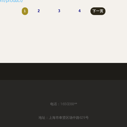
/product/
2
3
4
1
下一页
电话：1650288**
地址：上海市奉贤区场中路629号