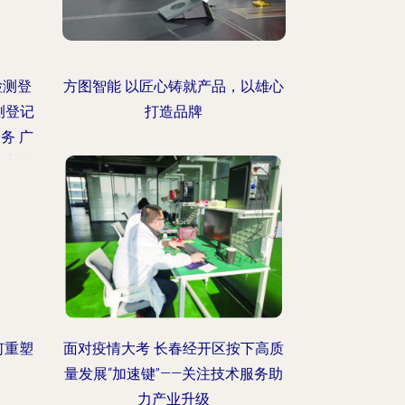
检测登
方图智能 以匠心铸就产品，以雄心
测登记
打造品牌
务 广
记广州
广州因
何重塑
面对疫情大考 长春经开区按下高质
量发展“加速键”——关注技术服务助
力产业升级