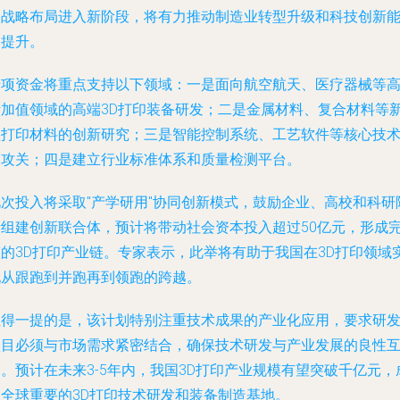
的战略布局进入新阶段，将有力推动制造业转型升级和科技创新
力提升。
专项资金将重点支持以下领域：一是面向航空航天、医疗器械等
附加值领域的高端3D打印装备研发；二是金属材料、复合材料等
型打印材料的创新研究；三是智能控制系统、工艺软件等核心技
的攻关；四是建立行业标准体系和质量检测平台。
此次投入将采取"产学研用"协同创新模式，鼓励企业、高校和科研
所组建创新联合体，预计将带动社会资本投入超过50亿元，形成
整的3D打印产业链。专家表示，此举将有助于我国在3D打印领域
现从跟跑到并跑再到领跑的跨越。
值得一提的是，该计划特别注重技术成果的产业化应用，要求研
项目必须与市场需求紧密结合，确保技术研发与产业发展的良性
。预计在未来3-5年内，我国3D打印产业规模有望突破千亿元，
为全球重要的3D打印技术研发和装备制造基地。